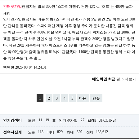
인터넷가입
현금지원 벌써 300만 ‘스파이더맨4’, 천만 갈까…‘호프’는 400만 돌파
새창
인터넷가입현금지원 마블 영화 (스파이더맨 4)가 개봉 5일 만인 2일 이른 오전 300
만 관객을 돌파했다. 스파이더맨 개봉 이후 흥행 추이가 둔화한 나홍진 감독 영화
는 이날 누적 관객 수 400만명을 넘어섰다. 배급사 소니 픽쳐스는 가 전날 200만 관
객을 돌파한 지 하루 만인 이날 오전 1시쯤 누적 관객수 300만 명을 넘겼다고 알렸
다. 지난 29일 개봉하자마자 박스오피스 1위를 기록하고 있는 영화는 전날 하루 동
안 약 90만명(매출액 점유율 81%)이 관람했다. 1100만 관객을 동원한 영화 보다 이
틀 앞선 속도다. 톰 홀…
행복한
2026-08-04 14:24:31
메인화면 최근
결과 더보기
1
2
3
4
5
다음
맨끝
11
19
27
인기검색어
토렌
☎
인터넷가입
텔레@UPCOIN24
118
829
829
133,612
접속자집계
오늘
어제
최대
전체