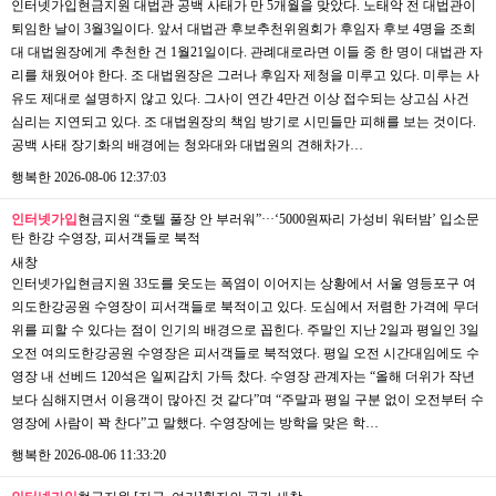
인터넷가입현금지원 대법관 공백 사태가 만 5개월을 맞았다. 노태악 전 대법관이
퇴임한 날이 3월3일이다. 앞서 대법관 후보추천위원회가 후임자 후보 4명을 조희
대 대법원장에게 추천한 건 1월21일이다. 관례대로라면 이들 중 한 명이 대법관 자
리를 채웠어야 한다. 조 대법원장은 그러나 후임자 제청을 미루고 있다. 미루는 사
유도 제대로 설명하지 않고 있다. 그사이 연간 4만건 이상 접수되는 상고심 사건
심리는 지연되고 있다. 조 대법원장의 책임 방기로 시민들만 피해를 보는 것이다.
공백 사태 장기화의 배경에는 청와대와 대법원의 견해차가…
행복한
2026-08-06 12:37:03
인터넷가입
현금지원 “호텔 풀장 안 부러워”···‘5000원짜리 가성비 워터밤’ 입소문
탄 한강 수영장, 피서객들로 북적
새창
인터넷가입현금지원 33도를 웃도는 폭염이 이어지는 상황에서 서울 영등포구 여
의도한강공원 수영장이 피서객들로 북적이고 있다. 도심에서 저렴한 가격에 무더
위를 피할 수 있다는 점이 인기의 배경으로 꼽힌다. 주말인 지난 2일과 평일인 3일
오전 여의도한강공원 수영장은 피서객들로 북적였다. 평일 오전 시간대임에도 수
영장 내 선베드 120석은 일찌감치 가득 찼다. 수영장 관계자는 “올해 더위가 작년
보다 심해지면서 이용객이 많아진 것 같다”며 “주말과 평일 구분 없이 오전부터 수
영장에 사람이 꽉 찬다”고 말했다. 수영장에는 방학을 맞은 학…
행복한
2026-08-06 11:33:20