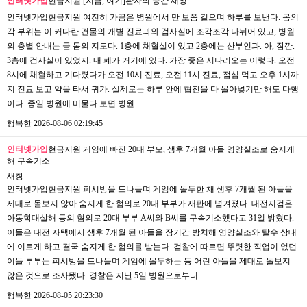
인터넷가입
현금지원 [지금, 여기]환자의 공간
새창
인터넷가입현금지원 여전히 가끔은 병원에서 만 보쯤 걸으며 하루를 보낸다. 몸의
각 부위는 이 커다란 건물의 개별 진료과와 검사실에 조각조각 나뉘어 있고, 병원
의 층별 안내는 곧 몸의 지도다. 1층에 채혈실이 있고 2층에는 산부인과. 아, 잠깐.
3층에 검사실이 있었지. 내 폐가 거기에 있다. 가장 좋은 시나리오는 이렇다. 오전
8시에 채혈하고 기다렸다가 오전 10시 진료, 오전 11시 진료, 점심 먹고 오후 1시까
지 진료 보고 약을 타서 귀가. 실제로는 하루 안에 협진을 다 몰아넣기만 해도 다행
이다. 종일 병원에 머물다 보면 병원…
행복한
2026-08-06 02:19:45
인터넷가입
현금지원 게임에 빠진 20대 부모, 생후 7개월 아들 영양실조로 숨지게
해 구속기소
새창
인터넷가입현금지원 피시방을 드나들며 게임에 몰두한 채 생후 7개월 된 아들을
제대로 돌보지 않아 숨지게 한 혐의로 20대 부부가 재판에 넘겨졌다. 대전지검은
아동학대살해 등의 혐의로 20대 부부 A씨와 B씨를 구속기소했다고 31일 밝혔다.
이들은 대전 자택에서 생후 7개월 된 아들을 장기간 방치해 영양실조와 탈수 상태
에 이르게 하고 결국 숨지게 한 혐의를 받는다. 검찰에 따르면 뚜렷한 직업이 없던
이들 부부는 피시방을 드나들며 게임에 몰두하는 등 어린 아들을 제대로 돌보지
않은 것으로 조사됐다. 경찰은 지난 5일 병원으로부터…
행복한
2026-08-05 20:23:30