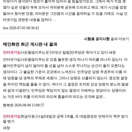
아보다가 생각보다 정보가 흩어져 있어서 좀 힘들었거든요. 그래서 제가 직접 괜
찮다 싶은 것들만 쏙쏙 모아서 여러분께 공유해 드리려고 해요. 제가 시간을 엄청
들여서 찾아본 만큼, 여러분은 그만큼의 시간을 절약하실 수 있을 거예요. 사실 인
터넷가입 관련된 내용을 접하다 …
free
2026-07-01 00:36:42
시험용 공지사항
결과 더보기
메인화면 최근 게시판 내 결과
인터넷가입
사은품많이주는곳 [이대근 칼럼]민주당은 죽어가고 있다
새창
인터넷가입사은품많이주는곳 요즘 불온한 생각 하나가 머리를 떠나지 않는다. 더
불어민주당이 넘지 말아야 할 선을 넘어 스스로 무너지는 순간이 올지 모른다는
생각이다. 그 불길한 기운이 곳곳에서 느껴진다. 민주당은 당원 주권주의 이름 아
래 당원을 당 권력의 주체로 세웠다. 그러나 당원은 선출되지 않는다. 중요한 결정
을 하지만 책임을 물을 수 없다. 게다가 그 결정은 조직된 강성 당원의 분노와 열광
에 쉽게 이끌린다. 민주당은 책임지지 않는 열정이 지배하는 정당이다. 당원이라
는 거친 바다 위를 이리저리 파도에 휩쓸리며 떠도는 조각배 같은…
행복한
2026-08-06 13:06:57
인터넷가입
현금지원 [사설]대법관 공백 5개월, 조 대법원장은 언제까지 책무 방기
할 텐가
새창