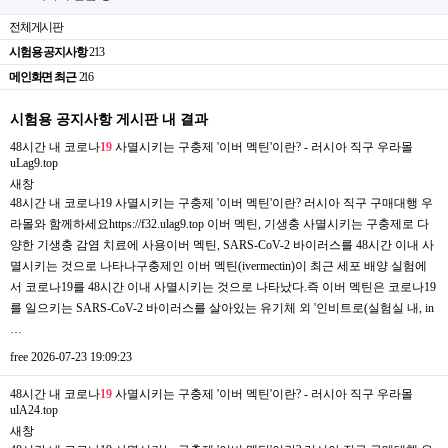
전체게시판
시험용 공지사항
213
메인화면 최근
216
시험용 공지사항 게시판 내 결과
48시간 내 코로나
19
사멸시키는 구충제 '이버 멕틴'이란? - 러시아 직구 우라몰
uLag9.top
새창
48시간 내 코로나19 사멸시키는 구충제 '이버 멕틴'이란? 러시아 직구 구매대행 우
라몰와 함께하세요https://f32.ulag9.top 이버 멕틴, 기생충 사멸시키는 구충제로 다
양한 기생충 감염 치료에 사용이버 멕틴, SARS-CoV-2 바이러스를 48시간 이내 사
멸시키는 것으로 나타나구충제인 이버 멕틴(ivermectin)이 최근 세포 배양 실험에
서 코로나19를 48시간 이내 사멸시키는 것으로 나타났다.즉 이버 멕틴은 코로나19
를 일으키는 SARS-CoV-2 바이러스를 살아있는 유기체 외 '인비트로(실험실 내, in
…
free
2026-07-23 19:09:23
48시간 내 코로나
19
사멸시키는 구충제 '이버 멕틴'이란? - 러시아 직구 우라몰
ulA24.top
새창