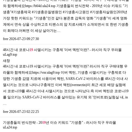
와 함께하세요https://b64d.ula24.top 기생충들의 번식전략 - 2019년 이슈 키워드 "기
생충"#기생충제국 #기생충은질병원인 #기생충사고원인 #기생충자살원인2019년
가장 핫한 키워드는 "기생충"인것 같다.봉준호 감독의 영화 "기생충"이 세계 영화
계에서 연속 상을 수상하고조 티펜스의 암 치료사례가 소개되면서 또 한번 기생충
이 화제다.어쩌면 이 세상 살아가는…
free
2026-07-23 09:27:30
48시간 내 코로나
19
사멸시키는 구충제 '이버 멕틴'이란? - 러시아 직구 우라몰
uLag9.top
새창
48시간 내 코로나19 사멸시키는 구충제 '이버 멕틴'이란? 러시아 직구 구매대행 우
라몰와 함께하세요https://vnr.ulag9.top 이버 멕틴, 기생충 사멸시키는 구충제로 다
양한 기생충 감염 치료에 사용이버 멕틴, SARS-CoV-2 바이러스를 48시간 이내 사
멸시키는 것으로 나타나구충제인 이버 멕틴(ivermectin)이 최근 세포 배양 실험에
서 코로나19를 48시간 이내 사멸시키는 것으로 나타났다.즉 이버 멕틴은 코로나19
를 일으키는 SARS-CoV-2 바이러스를 살아있는 유기체 외 '인비트로(실험실 내, in
…
free
2026-07-23 02:22:25
기생충들의 번식전략 - 20
19
년 이슈 키워드 "기생충" - 러시아 직구 우라몰
uLa24.top