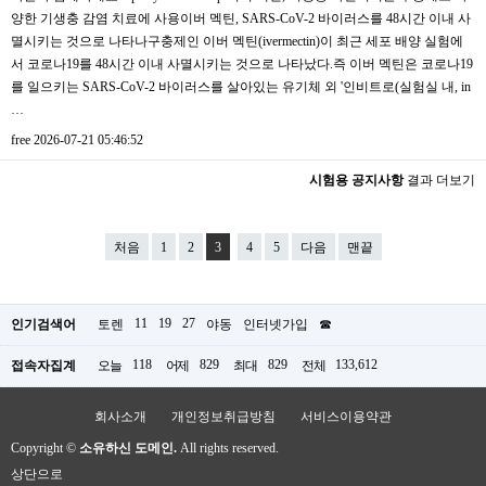
양한 기생충 감염 치료에 사용이버 멕틴, SARS-CoV-2 바이러스를 48시간 이내 사
멸시키는 것으로 나타나구충제인 이버 멕틴(ivermectin)이 최근 세포 배양 실험에
서 코로나19를 48시간 이내 사멸시키는 것으로 나타났다.즉 이버 멕틴은 코로나19
를 일으키는 SARS-CoV-2 바이러스를 살아있는 유기체 외 '인비트로(실험실 내, in
…
free
2026-07-21 05:46:52
시험용 공지사항
결과 더보기
처음
1
2
3
4
5
다음
맨끝
11
19
27
인기검색어
토렌
야동
인터넷가입
☎
118
829
829
133,612
접속자집계
오늘
어제
최대
전체
회사소개
개인정보취급방침
서비스이용약관
Copyright ©
소유하신 도메인.
All rights reserved.
상단으로