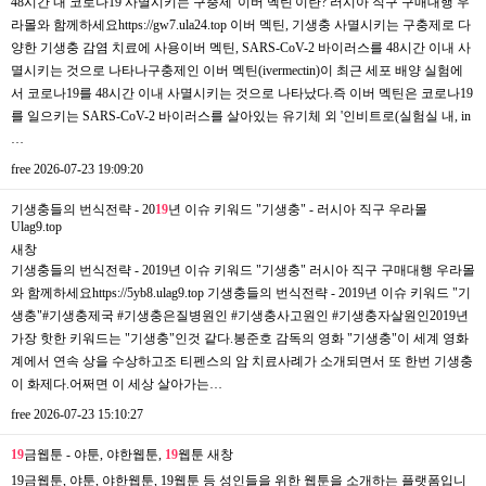
48시간 내 코로나19 사멸시키는 구충제 '이버 멕틴'이란? 러시아 직구 구매대행 우
라몰와 함께하세요https://gw7.ula24.top 이버 멕틴, 기생충 사멸시키는 구충제로 다
양한 기생충 감염 치료에 사용이버 멕틴, SARS-CoV-2 바이러스를 48시간 이내 사
멸시키는 것으로 나타나구충제인 이버 멕틴(ivermectin)이 최근 세포 배양 실험에
서 코로나19를 48시간 이내 사멸시키는 것으로 나타났다.즉 이버 멕틴은 코로나19
를 일으키는 SARS-CoV-2 바이러스를 살아있는 유기체 외 '인비트로(실험실 내, in
…
free
2026-07-23 19:09:20
기생충들의 번식전략 - 20
19
년 이슈 키워드 "기생충" - 러시아 직구 우라몰
Ulag9.top
새창
기생충들의 번식전략 - 2019년 이슈 키워드 "기생충" 러시아 직구 구매대행 우라몰
와 함께하세요https://5yb8.ulag9.top 기생충들의 번식전략 - 2019년 이슈 키워드 "기
생충"#기생충제국 #기생충은질병원인 #기생충사고원인 #기생충자살원인2019년
가장 핫한 키워드는 "기생충"인것 같다.봉준호 감독의 영화 "기생충"이 세계 영화
계에서 연속 상을 수상하고조 티펜스의 암 치료사례가 소개되면서 또 한번 기생충
이 화제다.어쩌면 이 세상 살아가는…
free
2026-07-23 15:10:27
19
금웹툰 - 야툰, 야한웹툰,
19
웹툰
새창
19금웹툰, 야툰, 야한웹툰, 19웹툰 등 성인들을 위한 웹툰을 소개하는 플랫폼입니