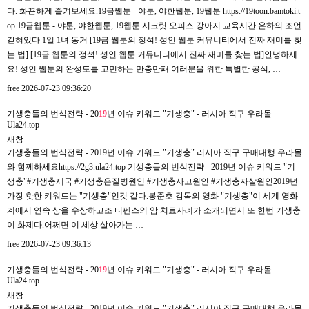
다. 화끈하게 즐겨보세요.19금웹툰 - 야툰, 야한웹툰, 19웹툰 https://19toon.bamtoki.t
op 19금웹툰 - 야툰, 야한웹툰, 19웹툰 시크릿 오피스 강아지 교육시간 은하의 조언
갇혀있다 1일 1녀 동거 [19금 웹툰의 정석! 성인 웹툰 커뮤니티에서 진짜 재미를 찾
는 법] [19금 웹툰의 정석! 성인 웹툰 커뮤니티에서 진짜 재미를 찾는 법]안녕하세
요! 성인 웹툰의 완성도를 고민하는 만충만패 여러분을 위한 특별한 공식, …
free
2026-07-23 09:36:20
기생충들의 번식전략 - 20
19
년 이슈 키워드 "기생충" - 러시아 직구 우라몰
Ula24.top
새창
기생충들의 번식전략 - 2019년 이슈 키워드 "기생충" 러시아 직구 구매대행 우라몰
와 함께하세요https://2g3.ula24.top 기생충들의 번식전략 - 2019년 이슈 키워드 "기
생충"#기생충제국 #기생충은질병원인 #기생충사고원인 #기생충자살원인2019년
가장 핫한 키워드는 "기생충"인것 같다.봉준호 감독의 영화 "기생충"이 세계 영화
계에서 연속 상을 수상하고조 티펜스의 암 치료사례가 소개되면서 또 한번 기생충
이 화제다.어쩌면 이 세상 살아가는 …
free
2026-07-23 09:36:13
기생충들의 번식전략 - 20
19
년 이슈 키워드 "기생충" - 러시아 직구 우라몰
Ula24.top
새창
기생충들의 번식전략 - 2019년 이슈 키워드 "기생충" 러시아 직구 구매대행 우라몰