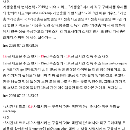
새창
기생충들의 번식전략 - 2019년 이슈 키워드 "기생충" 러시아 직구 구매대행 우라몰
와 함께하세요https://tba.ula24.top 기생충들의 번식전략 - 2019년 이슈 키워드 "기생
충"#기생충제국 #기생충은질병원인 #기생충사고원인 #기생충자살원인2019년 가
장 핫한 키워드는 "기생충"인것 같다.봉준호 감독의 영화 "기생충"이 세계 영화계
에서 연속 상을 수상하고조 티펜스의 암 치료사례가 소개되면서 또 한번 기생충이
화제다.어쩌면 이 세상 살아가는 …
free
2026-07-23 00:28:08
19
red 새로운 주소 찾기 -
19
red 주소찾기 -
19
red 실시간 접속 주소
새창
19red 새로운 주소 찾기 - 19red 주소찾기 - 19red 실시간 접속 주소 https://o4v.vsqq.to
p 바로가기 go !!바로가기 go !! 19red 관련 괜찮은 아이템들 한번 정리해봤어요. 요
즘 여기저기 둘러보다 보니까 진짜 쓸만한 19red 찾기가 쉽지 않더라고요. 광고만
잔뜩 해놓고 막상 들어가 보면 도움 하나도 안 되는 곳도 많았어요. 그래서 제가 직
접 써보고 마음에 들었던 19red 관련 아이템들만 따로 모아본 거예요. 저처럼 …
free
2026-07-22 13:33:27
48시간 내 코로나
19
사멸시키는 구충제 '이버 멕틴'이란? - 러시아 직구 우라몰
ula24.top
새창
48시간 내 코로나19 사멸시키는 구충제 '이버 멕틴'이란? 러시아 직구 구매대행 우
라몰와 함께하세요https://y71.ula24.top 이버 멕틴, 기생충 사멸시키는 구충제로 다