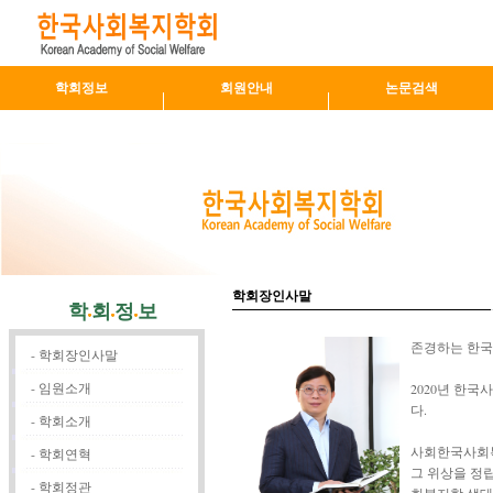
학회정보
회원안내
논문검색
학회장인사말
학
회
정
보
존경하는 한국
-
학회장인사말
-
임원소개
2020년 한
다.
-
학회소개
사회한국사회복
-
학회연혁
그 위상을 정
-
학회정관