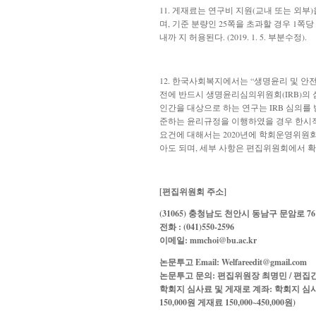
11.
게재료는 연구비 지원(교내 또는 외부)을
며, 기준 분량인 25쪽을 초과할 경우 1쪽
내까 지 허용된다. (2019. 1. 5. 부분수정).
12. 한국사회복지에서는 “생명윤리 및 안전에
전에 반드시 생명윤리심의위원회(IRB)의 
인간을 대상으로 하는 연구는 IRB 심의를
준하는 윤리규정을 이행하였을 경우 한시적으로
요건에 대해서는 2020년에 학회운영위원회의
아도 되며, 세부 사항은 편집위원회에서 확인한다
[편집위원회 주소]
(31065) 충청남도 천안시 동남구 문암로
전화 : (041)550-2596
이메일:
mmchoi@bu.ac.kr
논문투고 Email:
Welfareedit@gmail.com
논문투고 문의:
편집위원장 최명민 / 편집간사 
학회지 심사료 및 게재로 계좌:
학회지 심사료
150,000원 게재료 150,000~450,000원)