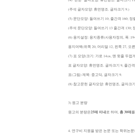
(주석 글자모양: 휴먼명조. 글자크기 9.)
(5) 문단모양: 들여쓰기 10; 줄간격 160; 
(주석 문단모양: 들여쓰기 13 줄간격 130;
(6) 용지설정: 용지종류(사용자정의, 폭 :194,
용지여백(위쪽 20, 머리말 12, 왼쪽 27, 오른쪽
(7) 표 모양(크기: 가로 14㎝, 맨 윗줄 두껍게
표 글자모양: 휴먼명조. 글자크기 9, 줄간격 1
표(그림) 제목: 중고딕, 글자크기 9.
(8) 참고문헌 글자모양: 휴먼명조, 글자크기 11.
3) 원고 분량
원고의 분량은
25매 이내
로 하며,
총 30매
를
4. 연구비 지원을 받은 논문 또는 학위논문