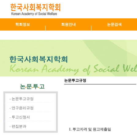
학회정보
회원안내
논문검색
논문투고규정
논
문
투
고
-
논문투고규정
-
연구윤리규정
-
투고신청서
-
편집분과
I. 투고자격 및 원고제출일