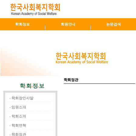
학회정보
회원안내
논문검색
학회정관
학
회
정
보
-
학회장인사말
-
임원소개
-
학회소개
-
학회연혁
-
학회정관